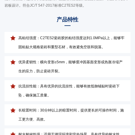
岩板设计。符合JC/T 547-2017标准C2TES2等级。
产品特性
高粘结强度：C2TES2瓷砖胶的粘结强度达到1.0MPa以上，能够牢
固粘贴大规格瓷砖和重型石材，有效避免空鼓和脱落。
优异柔韧性：横向变形≥5mm，能够缓冲因基面变形或热胀冷缩产
生的应力，防止瓷砖开裂。
抗流挂性能：具有优异的抗流挂性，能够有效抵御铺贴时瓷砖下
坠，确保施工质量。
长晾置时间：30分钟以上的晾置时间，提供更长的可操作时间，施
工更方便、高效。
耐水耐候性强：适用于潮湿环境和室外场景，具有优异的耐水性、