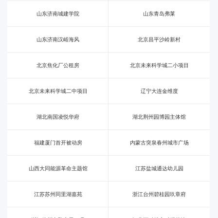
山东济南城建学院
山东青岛弗莱
山东济南汉峪海风
北京昌平沙岭新村
北京焦化厂公租房
北京未来科学城二小项目
北京未来科学城二中项目
辽宁大连金维度
湖北南国凌悦华府
湖北荆州园博园主体馆
福建厦门首开被动房
内蒙古突泉春州城市广场
山西大同能源革命主题馆
江苏盐城通达幼儿园
江苏苏州同里湖嘉苑
浙江台州碧桂园玖章府