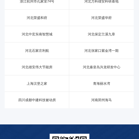
浙江杭州市孔家里74号
河北万科雄安科研基地
河北荣盛和府
河北荣盛华府
河北中宏东南智慧城
河北保定兰溪九章
河北石家庄利航
河北张家口紫金湾一期
河北雄安伟大节能房
河北秦皇岛兴龙研发中心
上海汉堡之家
青海丽水湾
四川成都中建科技被动房
河南郑州海马