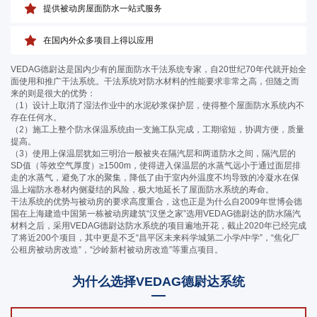
提供被动房屋面防水一站式服务
在国内外众多项目上得以应用
VEDAG德尉达是国内少有的屋面防水干法系统专家，自20世纪70年代就开始全
面使用和推广干法系统。干法系统对防水材料的性能要求非常之高，但随之而
来的则是很大的优势：
（1）设计上取消了湿法作业中的水泥砂浆保护层，使得整个屋面防水系统内不
存在任何水。
（2）施工上整个防水保温系统由一支施工队完成，工期缩短，协调方便，质量
提高。
（3）使用上保温层犹如三明治一般被夹在隔汽层和两道防水之间，隔汽层的
SD值（等效空气厚度）≥1500m，使得进入保温层的水蒸气远小于通过面层排
走的水蒸气，避免了水的聚集，降低了由于室内外温度不均导致的冷凝水在保
温上端防水卷材内侧凝结的风险，极大地延长了屋面防水系统的寿命。
干法系统的优势与被动房的要求高度重合，这也正是为什么自2009年世博会德
国在上海建造中国第一栋被动房建筑“汉堡之家”选用VEDAG德尉达的防水隔汽
材料之后，采用VEDAG德尉达防水系统的项目遍地开花，截止2020年已经完成
了将近200个项目，其中更是不乏“昌平区未来科学城第二小学/中学”，“焦化厂
公租房被动房改造”，“沙岭新村被动房改造”等重点项目。
为什么选择VEDAG德尉达系统