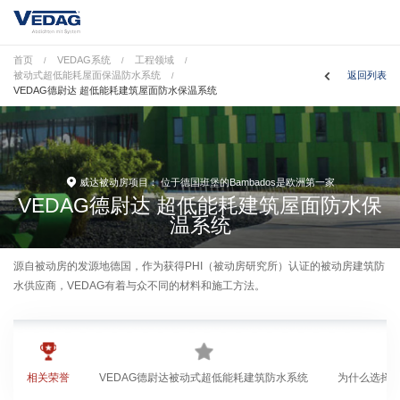
首页
VEDAG系统
工程领域
/
/
/
被动式超低能耗屋面保温防水系统
返回列表
/
VEDAG德尉达 超低能耗建筑屋面防水保温系统
威达被动房项目： 位于德国班堡的Bambados是欧洲第一家
VEDAG德尉达 超低能耗建筑屋面防水保
温系统
源自被动房的发源地德国，作为获得PHI（被动房研究所）认证的被动房建筑防
水供应商，VEDAG有着与众不同的材料和施工方法。
相关荣誉
VEDAG德尉达被动式超低能耗建筑防水系统
为什么选择V