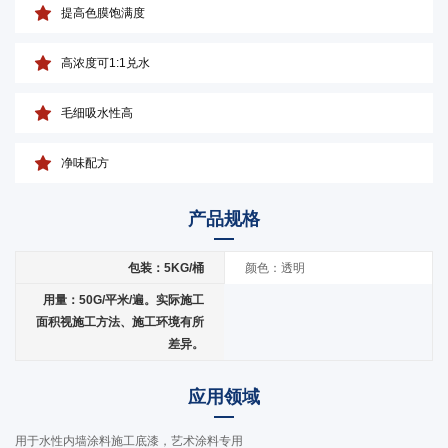
提高色膜饱满度
高浓度可1:1兑水
毛细吸水性高
净味配方
产品规格
包装：5KG/桶
颜色：透明
用量：50G/平米/遍。实际施工
面积视施工方法、施工环境有所
差异。
应用领域
用于水性内墙涂料施工底漆，艺术涂料专用