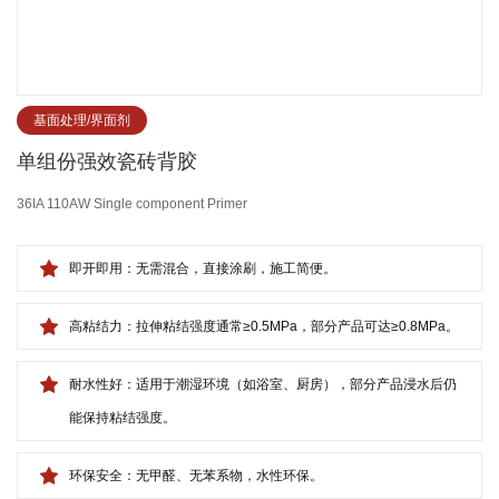
基面处理/界面剂
单组份强效瓷砖背胶
36IA 110AW Single component Primer
即开即用：无需混合，直接涂刷，施工简便。
高粘结力：拉伸粘结强度通常≥0.5MPa，部分产品可达≥0.8MPa。
耐水性好：适用于潮湿环境（如浴室、厨房），部分产品浸水后仍
能保持粘结强度。
环保安全：无甲醛、无苯系物，水性环保。