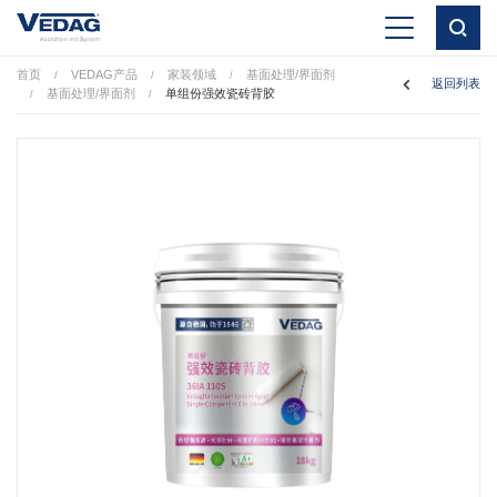
首页
VEDAG产品
家装领域
基面处理/界面剂
/
/
/
返回列表
基面处理/界面剂
单组份强效瓷砖背胶
/
/