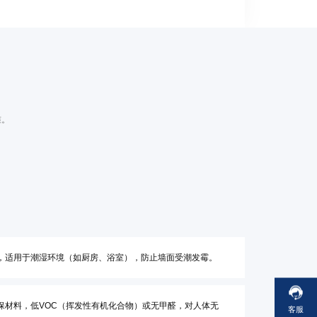
准。
，适用于潮湿环境（如厨房、浴室），防止墙面受潮发霉。
保材料，低VOC（挥发性有机化合物）或无甲醛，对人体无
客服