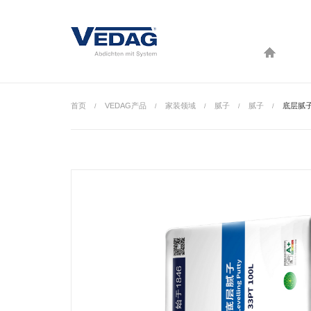
首页
VEDAG产品
家装领域
腻子
腻子
底层腻
/
/
/
/
/