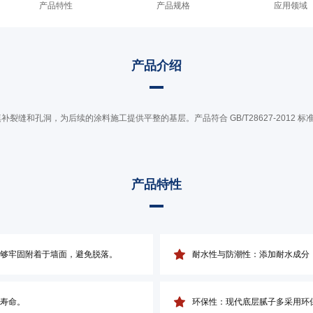
产品特性
产品规格
应用领域
产品介绍
和孔洞，为后续的涂料施工提供平整的基层。产品符合 GB/T28627-2012 标
产品特性
够牢固附着于墙面，避免脱落。
耐水性与防潮性：添加耐水成分
寿命。
环保性：现代底层腻子多采用环