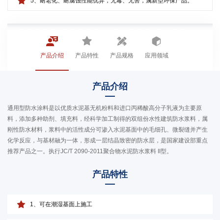
5、耐老化、耐腐蚀性能优异，无毒、无害，属新型环保产品。
产品介绍
产品特性
产品规格
应用领域
产品介绍
通用型防水涂料是以优质水泥基无机粉料和进口丙稀酸高分子乳液为主要原
料，添加多种助剂、填充料，经科学加工制得的双组份水性建筑防水浆料，属
刚性防水材料，浆料中的活性成分可渗入水泥基面中的毛细孔、微裂缝并产生
化学反应，与基材融为一体，形成一层结晶致密的防水层，是国家建设部重点
推荐产品之一。执行JC/T 2090-2011聚合物水泥防水浆料 II型。
产品特性
1、可在潮湿基面上施工