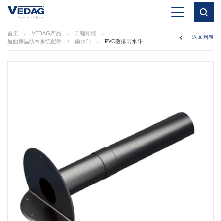
首页
VEDAG产品
工程领域
/
/
/
返回列表
屋面保温防水系统配件
雨水斗
PVC侧排雨水斗
/
/